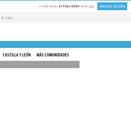
INICIAR SESIÓN
7 AGO 2026
ACTUALIZADO
18:41
CET
El CALOR de Suiza
Catedrático de HARVARD sobre la FELICIDAD
Líneas blan
CASTILLA Y LEÓN
MÁS COMUNIDADES