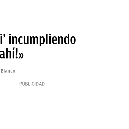
ri’ incumpliendo
ahí!»
 Blanco