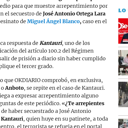
medio para que muestre arrepentimiento por
LO
en el secuestro de
José Antonio Ortega Lara
asesinato de
Miguel Ángel Blanco
,
caso en el
nica respuesta de
Kantauri
, uno de los
licación del artículo 100.2 del Régimen
salir de prisión a diario sin haber cumplido
plique el tercer grado.
to que OKDIARIO comprobó, en exclusiva,
o
Anboto
, se repite en el caso de Kantauri.
niega a expresar arrepentimiento alguno
eguntas de este periódico. «
¿Te arrepientes
 de haber secuestrado a José Antonio
a
Kantauri
, quien huye en su patinete, a toda
tro, el terrorista se refugia en el portal