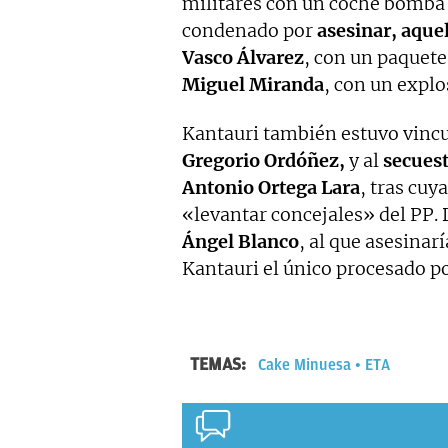
militares con un coche bomba
condenado por
asesinar, aque
Vasco Álvarez
, con un paquete
Miguel Miranda
, con un expl
Kantauri también estuvo vincul
Gregorio Ordóñez,
y al
secuest
Antonio Ortega Lara
, tras cuy
«levantar concejales» del PP.
Ángel Blanco
, al que asesinar
Kantauri el único procesado po
TEMAS:
Cake Minuesa
ETA