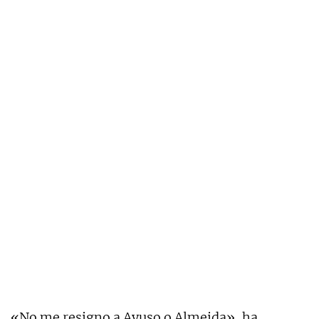
«No me resigno a Ayuso o Almeida», ha