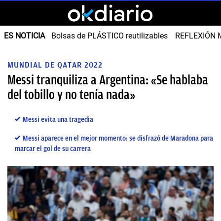
ES NOTICIA
Bolsas de PLÁSTICO reutilizables
REFLEXIÓN 
MUNDIAL DE QATAR 2022
Messi tranquiliza a Argentina: «Se hablaba
del tobillo y no tenía nada»
Messi evita una tragedia
Messi aparece en el mejor momento: se disfrazó de Maradona para
marcar el gol de su carrera