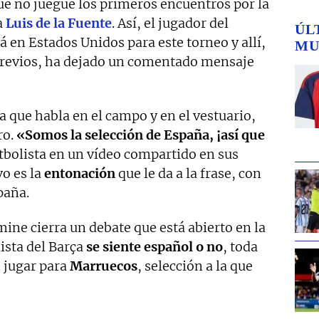
ue no juegue los primeros encuentros por la
a
Luis de la Fuente
. Así, el jugador del
ÚL
rá en Estados Unidos para este torneo y allí,
MU
previos, ha dejado un comentado mensaje
a que habla en el campo y en el vestuario,
ro.
«Somos la selección de España, ¡así que
futbolista en un vídeo compartido en sus
vo es la
entonación
que le da a la frase, con
paña.
ine cierra un debate que está abierto en la
olista del Barça
se siente español o no
, toda
e jugar para
Marruecos
, selección a la que