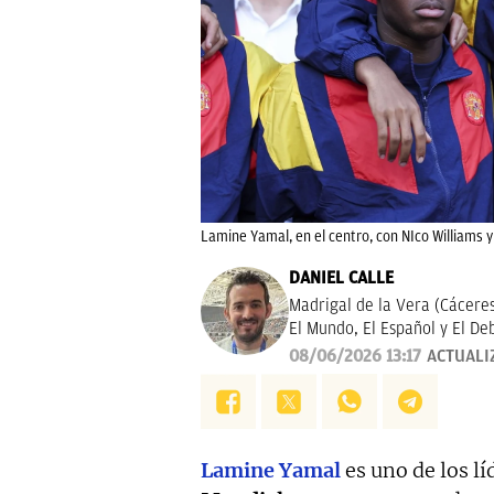
Lamine Yamal, en el centro, con NIco Williams y 
DANIEL CALLE
Madrigal de la Vera (Cáceres
El Mundo, El Español y El D
deportiva.
08/06/2026 13:17
ACTUALI
Lamine Yamal
es uno de los l