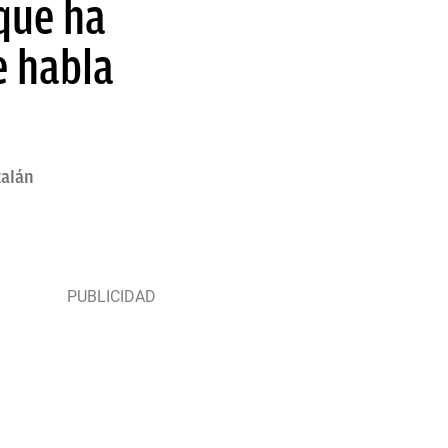
que ha
e habla
talán