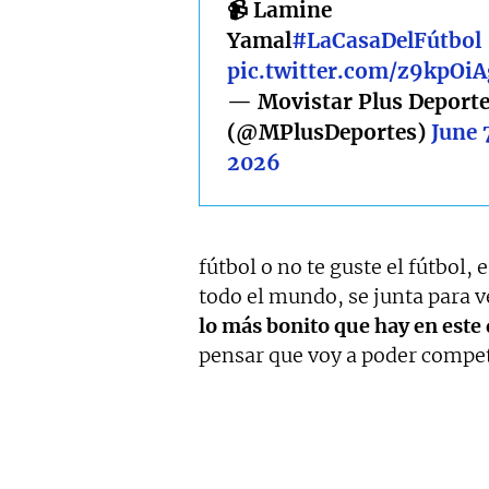
📹 Lamine
Yamal
#LaCasaDelFútbol
pic.twitter.com/z9kpOiA
— Movistar Plus Deport
(@MPlusDeportes)
June 
2026
fútbol o no te guste el fútbol, 
todo el mundo, se junta para ve
lo más bonito que hay en este
pensar que voy a poder compet