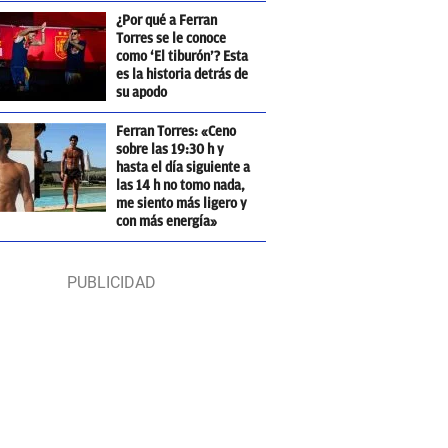
¿Por qué a Ferran
Torres se le conoce
como ‘El tiburón’? Esta
es la historia detrás de
su apodo
Ferran Torres: «Ceno
sobre las 19:30 h y
hasta el día siguiente a
las 14 h no tomo nada,
me siento más ligero y
con más energía»