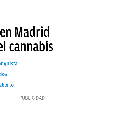
 en Madrid
el cannabis
anquista
ado»
aborto