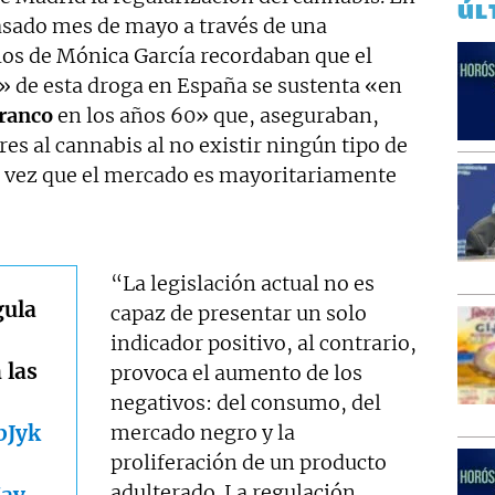
ÚL
pasado mes de mayo a través de una
los de Mónica García recordaban que el
» de esta droga en España se sustenta «en
Franco
en los años 60» que, aseguraban,
res al cannabis al no existir ningún tipo de
a vez que el mercado es mayoritariamente
“La legislación actual no es
gula
capaz de presentar un solo
indicador positivo, al contrario,
 las
provoca el aumento de los
negativos: del consumo, del
bJyk
mercado negro y la
proliferación de un producto
adulterado. La regulación