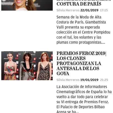
COSTURA DE PARÍS
Silvia Herreros
22/01/2019
17:15
Semana de la Moda de Alta
Costura de París. Giambattista
Valli presenta su esperada
colección en el Centre Pompidou
con el tul, los volantes y las
plumas como protagonistas....
PREMIOS FEROZ 2019|
LOS CLONES
PROTAGONIZAN LA
ANTESALA DE LOS
GOYA
Silvia Herreros
19/01/2019
21:25
La Asociación de Informadores
Cinematográficos de España lo ha
vuelto a dar todo para celebrar
su VI entrega de Premios Feroz.
El Palacio de Deportes Bilbao
Arena se ha...