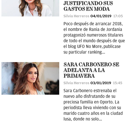
JUSTIFICANDO SUS
GASTOS EN MODA
Silvia Herreros
04/01/2019
17:05
Poco después de arrancar 2018,
el nombre de Rania de Jordania
protagonizó numerosos titulares
de todo el mundo después de que
el blog UFO No More, publicase
su particular ranking...
SARA CARBONERO SE
ADELANTA A LA
PRIMAVERA
Silvia Herreros
03/01/2019
15:45
Sara Carbonero estrenaba el
nuevo año disfrutando de su
preciosa familia en Oporto. La
periodista lleva viviendo con su
marido cuatro años en la ciudad
lusa, donde no solo...