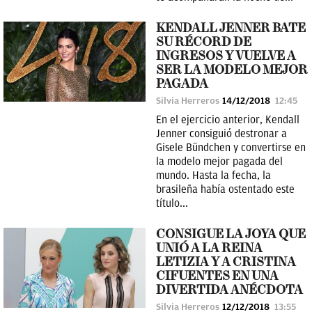
KENDALL JENNER BATE
SU RÉCORD DE
INGRESOS Y VUELVE A
SER LA MODELO MEJOR
PAGADA
Silvia Herreros
14/12/2018
12:45
En el ejercicio anterior, Kendall
Jenner consiguió destronar a
Gisele Bündchen y convertirse en
la modelo mejor pagada del
mundo. Hasta la fecha, la
brasileña había ostentado este
título...
CONSIGUE LA JOYA QUE
UNIÓ A LA REINA
LETIZIA Y A CRISTINA
CIFUENTES EN UNA
DIVERTIDA ANÉCDOTA
Silvia Herreros
12/12/2018
13:55