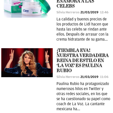
ENAMORA A LAS
CELEBS
Silvia Herreros
21/03/2019
12:46
La calidad y buenos precios de
los productos de Lidl hacen que
hasta las celebs se rindan ante
ellos. Después de arrasar con la
crema hidratante de su gama...
¡TIEMBLA EVA!
NUESTRA VERDADERA
REINA DE ESTILO EN
‘LA VOZ’ ES PAULINA
RUBIO
Silvia Herreros
21/03/2019
11:06
Paulina Rubio ha protagonizado
numerosos hilos en Twitter y
otras redes sociales, en los que
se ha cuestionado su papel como
coach de La Voz. La cantante
mexicana ha...