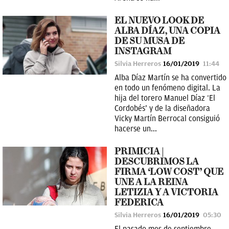
EL NUEVO LOOK DE
ALBA DÍAZ, UNA COPIA
DE SU MUSA DE
INSTAGRAM
Silvia Herreros
16/01/2019
11:44
Alba Díaz Martín se ha convertido
en todo un fenómeno digital. La
hija del torero Manuel Díaz ‘El
Cordobés’ y de la diseñadora
Vicky Martín Berrocal consiguió
hacerse un...
PRIMICIA |
DESCUBRIMOS LA
FIRMA ‘LOW COST’ QUE
UNE A LA REINA
LETIZIA Y A VICTORIA
FEDERICA
Silvia Herreros
16/01/2019
05:30