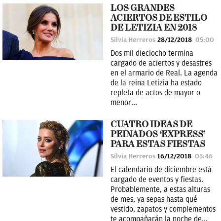
LOS GRANDES
ACIERTOS DE ESTILO
DE LETIZIA EN 2018
Silvia Herreros
28/12/2018
05:00
Dos mil dieciocho termina
cargado de aciertos y desastres
en el armario de Real. La agenda
de la reina Letizia ha estado
repleta de actos de mayor o
menor...
CUATRO IDEAS DE
PEINADOS ‘EXPRESS’
PARA ESTAS FIESTAS
Silvia Herreros
16/12/2018
05:46
El calendario de diciembre está
cargado de eventos y fiestas.
Probablemente, a estas alturas
de mes, ya sepas hasta qué
vestido, zapatos y complementos
te acompañarán la noche de...