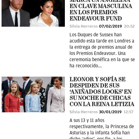
MARCA UN ANGELINA
EN CLAVE MASCULINA
EN LOS PREMIOS
ENDEAVOUR FUND
Silvia Herreros
07/02/2019
20:52
Los Duques de Sussex han
acudido esta tarde en Londres a
la entrega de premios anual de
los Premios Endeavour. Una
ceremonia benéfica en la que se
ha reconocido...
LEONOR Y SOFÍA SE
DESPIDEN DE SUS
‘ANIÑADOS LOOKS’ EN
SU NOCHE DE CHICAS
CON LA REINA LETIZIA
Silvia Herreros
30/01/2019
12:57
A sus 13 y 11 años
respectivamente, la Princesa de
Asturias y la infanta Sofía han