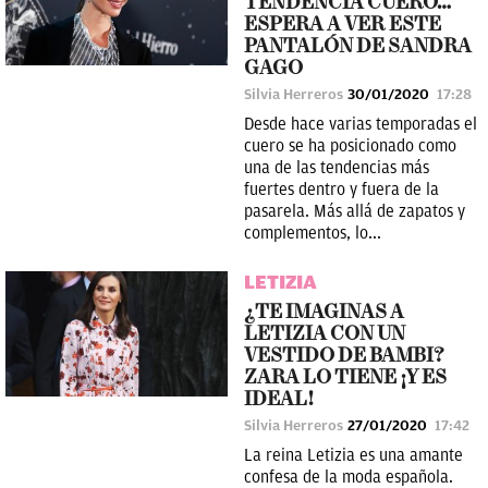
TENDENCIA CUERO…
ESPERA A VER ESTE
PANTALÓN DE SANDRA
GAGO
Silvia Herreros
30/01/2020
17:28
Desde hace varias temporadas el
cuero se ha posicionado como
una de las tendencias más
fuertes dentro y fuera de la
pasarela. Más allá de zapatos y
complementos, lo...
LETIZIA
¿TE IMAGINAS A
LETIZIA CON UN
VESTIDO DE BAMBI?
ZARA LO TIENE ¡Y ES
IDEAL!
Silvia Herreros
27/01/2020
17:42
La reina Letizia es una amante
confesa de la moda española.