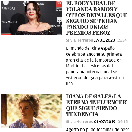
EL BODY VIRAL DE
YOLANDA RAMOS Y
OTROS DETALLES QUE
SEGURO SE TE HAN
PASADO DE LOS
PREMIOS FEROZ
Silvia Herreros
17/01/2020
15:54
El mundo del cine español
celebraba anoche su primera
gran cita de la temporada en
Madrid. Las estrellas del
panorama internacional se
vistieron de gala para asistir a
una...
DIANA DE GALES: LA
ETERNA ‘INFLUENCER’
QUE SIGUE SIENDO
TENDENCIA
Silvia Herreros
01/07/2019
06:15
Agosto no pudo terminar de peor