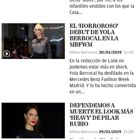
dicho ‘adios’, por fin, a los
infantiles vestidos con los que la
Casa...
EL ‘HORROROSO’
DEBUT DE YOLA
BERROCAL EN LA
MBFWM
Silvia Herreros
30/01/2019
11:43
En la redacción de Look no
podemos estar más en shock.
Yola Berrocal ha desfilado en la
Mercedes Benz Fashion Week
Madrid. Y lo ha hecho convertida
en un...
DEFENDEMOS A
MUERTE EL LOOK MÁS
‘HEAVY’ DE PILAR
RUBIO
Silvia Herreros
29/01/2019
11:20