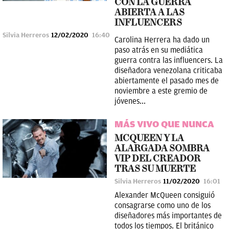
CON LA GUERRA
ABIERTA A LAS
INFLUENCERS
Silvia Herreros
12/02/2020
16:40
Carolina Herrera ha dado un
paso atrás en su mediática
guerra contra las influencers. La
diseñadora venezolana criticaba
abiertamente el pasado mes de
noviembre a este gremio de
jóvenes...
MÁS VIVO QUE NUNCA
MCQUEEN Y LA
ALARGADA SOMBRA
VIP DEL CREADOR
TRAS SU MUERTE
Silvia Herreros
11/02/2020
16:01
Alexander McQueen consiguió
consagrarse como uno de los
diseñadores más importantes de
todos los tiempos. El británico