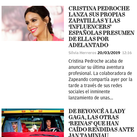
CRISTINA PEDROCHE
LANZA SUS PROPIAS
ZAPATILLAS Y LAS
‘INFLUENCERS’
ESPAÑOLAS PRESUMEN
DE ELLAS POR
ADELANTADO
Silvia Herreros
20/03/2019
12:16
Cristina Pedroche acaba de
anunciar su última aventura
profesional. La colaboradora de
Zapeando compartía ayer por la
tarde a través de sus redes
sociales el inminente
lanzamiento de unas...
DE BEYONCÉ A LADY
GAGA, LAS OTRAS
‘REINAS’ QUE HAN
CAÍDO RENDIDAS ANTE
JAN TAMINIAU