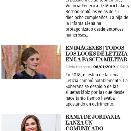
El pasado mes de septiembre,
Victoria Federica de Marichalar y
Borbón sopló las velas de su
dieciocho cumpleaños. La hija de
la Infanta Elena ha
protagonizado desde entonces
numerosos...
EN IMÁGENES | TODOS
LOS LOOKS DE LETIZIA
EN LA PASCUA MILITAR
Silvia Herreros
06/01/2019
05:00
En 2018, el estilo de la reina
Letizia cambió notablemente. La
Soberana se despidió de las
siluetas lápiz por las que desde
hace tanto tiempo llevaba
apostando en detrimento...
RANIA DE JORDANIA
LANZA UN
COMUNICADO