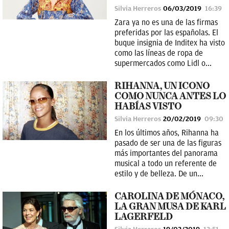
Silvia Herreros
06/03/2019
16:39
Zara ya no es una de las firmas
preferidas por las españolas. El
buque insignia de Inditex ha visto
como las líneas de ropa de
supermercados como Lidl o...
RIHANNA, UN ICONO
COMO NUNCA ANTES LO
HABÍAS VISTO
Silvia Herreros
20/02/2019
09:30
En los últimos años, Rihanna ha
pasado de ser una de las figuras
más importantes del panorama
musical a todo un referente de
estilo y de belleza. De un...
CAROLINA DE MÓNACO,
LA GRAN MUSA DE KARL
LAGERFELD