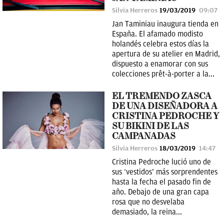
Silvia Herreros
19/03/2019
09:07
Jan Taminiau inaugura tienda en
España. El afamado modisto
holandés celebra estos días la
apertura de su atelier en Madrid,
dispuesto a enamorar con sus
colecciones prêt-à-porter a la...
EL TREMENDO ZASCA
DE UNA DISEÑADORA A
CRISTINA PEDROCHE Y
SU BIKINI DE LAS
CAMPANADAS
Silvia Herreros
18/03/2019
14:47
Cristina Pedroche lució uno de
sus ‘vestidos’ más sorprendentes
hasta la fecha el pasado fin de
año. Debajo de una gran capa
rosa que no desvelaba
demasiado, la reina...