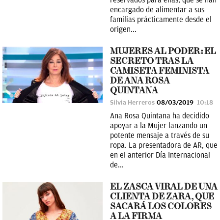
reservados para ellas, que se han
encargado de alimentar a sus
familias prácticamente desde el
origen...
MUJERES AL PODER: EL
SECRETO TRAS LA
CAMISETA FEMINISTA
DE ANA ROSA
QUINTANA
Silvia Herreros
08/03/2019
10:18
Ana Rosa Quintana ha decidido
apoyar a la Mujer lanzando un
potente mensaje a través de su
ropa. La presentadora de AR, que
en el anterior Día Internacional
de...
EL ZASCA VIRAL DE UNA
CLIENTA DE ZARA, QUE
SACARÁ LOS COLORES
A LA FIRMA