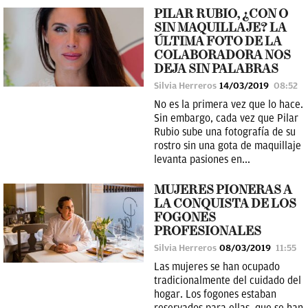
PILAR RUBIO, ¿CON O
SIN MAQUILLAJE? LA
ÚLTIMA FOTO DE LA
COLABORADORA NOS
DEJA SIN PALABRAS
Silvia Herreros
14/03/2019
08:52
No es la primera vez que lo hace.
Sin embargo, cada vez que Pilar
Rubio sube una fotografía de su
rostro sin una gota de maquillaje
levanta pasiones en...
MUJERES PIONERAS A
LA CONQUISTA DE LOS
FOGONES
PROFESIONALES
Silvia Herreros
08/03/2019
11:55
Las mujeres se han ocupado
tradicionalmente del cuidado del
hogar. Los fogones estaban