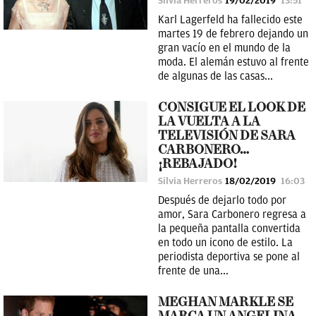
Silvia Herreros
19/02/2019
13:51
Karl Lagerfeld ha fallecido este
martes 19 de febrero dejando un
gran vacío en el mundo de la
moda. El alemán estuvo al frente
de algunas de las casas...
CONSIGUE EL LOOK DE
LA VUELTA A LA
TELEVISIÓN DE SARA
CARBONERO…
¡REBAJADO!
Silvia Herreros
18/02/2019
16:03
Después de dejarlo todo por
amor, Sara Carbonero regresa a
la pequeña pantalla convertida
en todo un icono de estilo. La
periodista deportiva se pone al
frente de una...
MEGHAN MARKLE SE