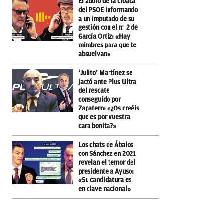
El audio de la cloaca
del PSOE informando
a un imputado de su
gestión con el nº 2 de
García Ortiz: «Hay
mimbres para que te
absuelvan»
‘Julito’ Martínez se
jactó ante Plus Ultra
del rescate
conseguido por
Zapatero: «¿Os creéis
que es por vuestra
cara bonita?»
Los chats de Ábalos
con Sánchez en 2021
revelan el temor del
presidente a Ayuso:
«Su candidatura es
en clave nacional»