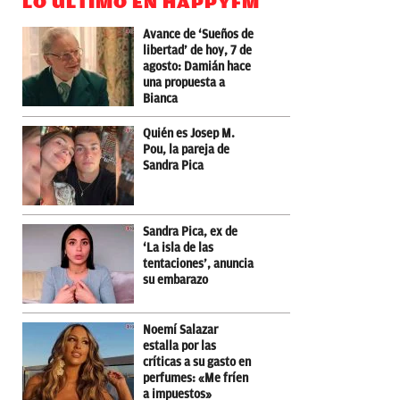
LO ÚLTIMO EN HAPPYFM
Avance de ‘Sueños de
libertad’ de hoy, 7 de
agosto: Damián hace
una propuesta a
Bianca
Quién es Josep M.
Pou, la pareja de
Sandra Pica
Sandra Pica, ex de
‘La isla de las
tentaciones’, anuncia
su embarazo
Noemí Salazar
estalla por las
críticas a su gasto en
perfumes: «Me fríen
a impuestos»