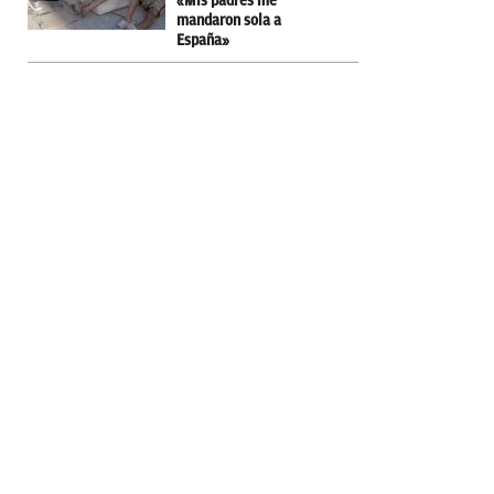
«Mis padres me
mandaron sola a
España»