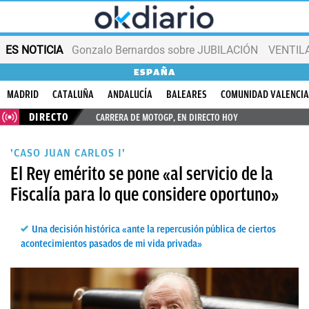
ES NOTICIA
Gonzalo Bernardos sobre JUBILACIÓN
VENTIL
ESPAÑA
MADRID
CATALUÑA
ANDALUCÍA
BALEARES
COMUNIDAD VALENCI
DIRECTO
CARRERA DE MOTOGP, EN DIRECTO HOY
'CASO JUAN CARLOS I'
El Rey emérito se pone «al servicio de la
Fiscalía para lo que considere oportuno»
Una decisión histórica «ante la repercusión pública de ciertos
acontecimientos pasados de mi vida privada»