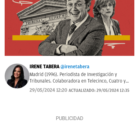
IRENE TABERA
@irenetabera
Madrid (1996). Periodista de Investigación y
Tribunales. Colaboradora en Telecinco, Cuatro y
Telemadrid. Graduada en Periodismo por la
29/05/2024 12:20
ACTUALIZADO:
29/05/2024 12:35
Universidad Complutense de Madrid y máster en
Televisión por la Universidad Católica de Milán.
Anteriormente trabajó en Mediaset Italia.
Contacto:
irene.tabera@okdiario.com