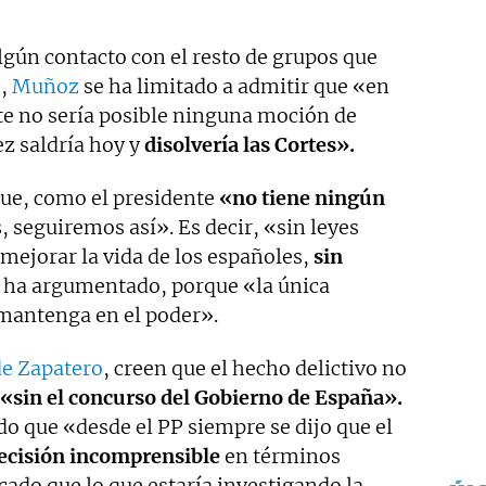
algún contacto con el resto de grupos que
o,
Muñoz
se ha limitado a admitir que «en
e no sería posible ninguna moción de
z saldría hoy y
disolvería las Cortes».
que, como el presidente
«no tiene ningún
 seguiremos así». Es decir, «sin leyes
mejorar la vida de los españoles,
sin
ha argumentado, porque «la única
 mantenga en el poder».
de Zapatero
, creen que el hecho delictivo no
«sin el concurso del Gobierno de España».
o que «desde el PP siempre se dijo que el
ecisión incomprensible
en términos
icado que lo que estaría investigando la