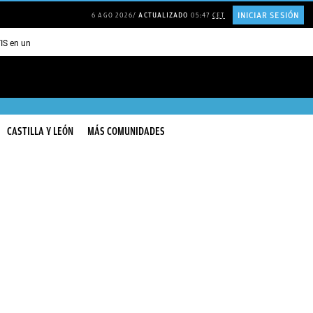
INICIAR SESIÓN
6 AGO 2026
ACTUALIZADO
05:47
CET
TIS en una ISLA en GRECIA
Psicología personas que JUSTIFICAN todo
CASTILLA Y LEÓN
MÁS COMUNIDADES