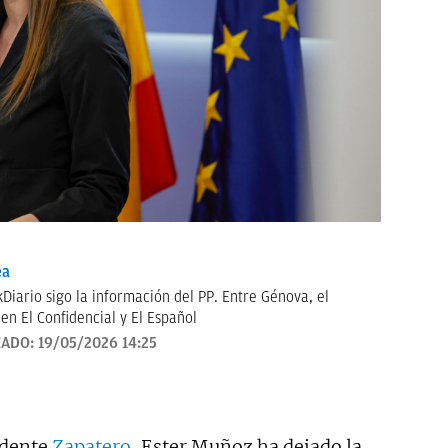
ea
kDiario sigo la información del PP. Entre Génova, el
en El Confidencial y El Español
ZADO:
19/05/2026 14:25
idente
Zapatero
, Ester Muñoz ha dejado la