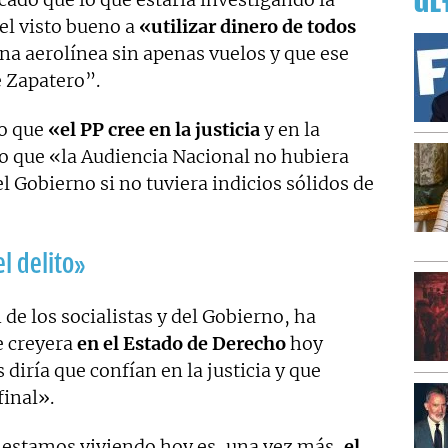
ÚL
 el visto bueno a
«utilizar dinero de todos
una aerolínea sin apenas vuelos y que ese
e Zapatero”.
o que
«el PP cree en la justicia
y en la
o que «la Audiencia Nacional no hubiera
 Gobierno si no tuviera indicios sólidos de
l delito»
de los socialistas y del Gobierno, ha
e creyera
en el Estado de Derecho
hoy
s diría que confían en la justicia y que
final».
 estamos viviendo hoy es, una vez más,
el