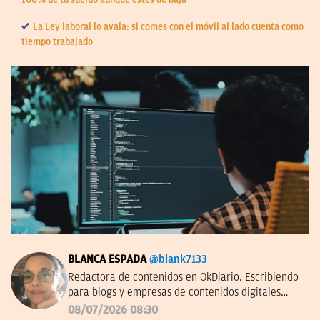
La Ley laboral lo avala: si comes con el móvil al lado cuenta como
tiempo trabajado
BLANCA ESPADA
@blank7133
Redactora de contenidos en OkDiario. Escribiendo
para blogs y empresas de contenidos digitales
desde 2007.
08/07/2026 08:30