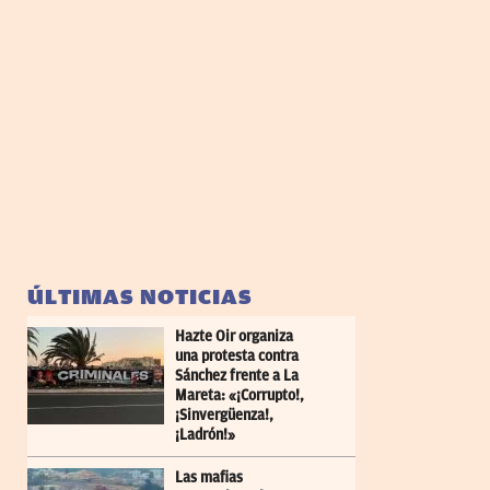
ÚLTIMAS NOTICIAS
Hazte Oir organiza
una protesta contra
Sánchez frente a La
Mareta: «¡Corrupto!,
¡Sinvergüenza!,
¡Ladrón!»
Las mafias