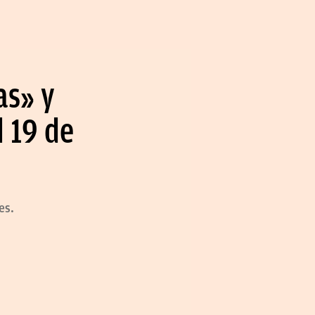
as» y
l 19 de
es.