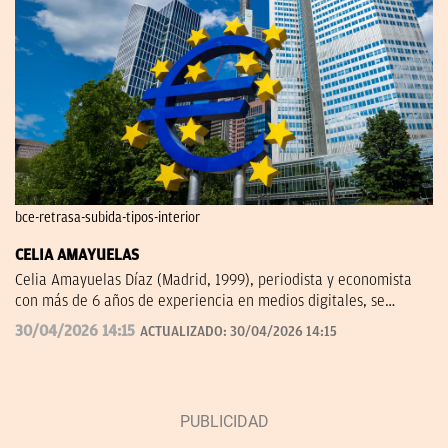
bce-retrasa-subida-tipos-interior
CELIA AMAYUELAS
Celia Amayuelas Díaz (Madrid, 1999), periodista y economista
con más de 6 años de experiencia en medios digitales, se
incorporó a OKDIARIO en 2026 procedente de finanzas.com, 'El
30/04/2026 14:15
ACTUALIZADO:
30/04/2026 14:15
Español' y Capital Radio. Puedes contactar conmigo en
celia.amayuelas@okdiario.com