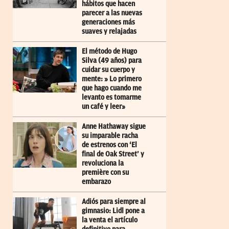
hábitos que hacen
parecer a las nuevas
generaciones más
suaves y relajadas
El método de Hugo
Silva (49 años) para
cuidar su cuerpo y
mente: » Lo primero
que hago cuando me
levanto es tomarme
un café y leer»
Anne Hathaway sigue
su imparable racha
de estrenos con ‘El
final de Oak Street’ y
revoluciona la
première con su
embarazo
Adiós para siempre al
gimnasio: Lidl pone a
la venta el artículo