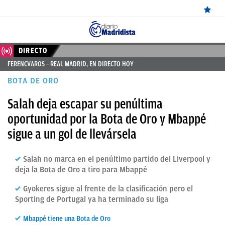
ÚLTIMAS
DIRECTO
FERENCVAROS – REAL MADRID, EN DIRECTO HOY
NOTICIAS
BOTA DE ORO
REAL
Salah deja escapar su penúltima
MADRID
oportunidad por la Bota de Oro y Mbappé
BALONCESTO
sigue a un gol de llevársela
CANTERA
Salah no marca en el penúltimo partido del Liverpool y
FICHAJES
deja la Bota de Oro a tiro para Mbappé
DIRECTO
Gyokeres sigue al frente de la clasificación pero el
Sporting de Portugal ya ha terminado su liga
FEMENINO
Mbappé tiene una Bota de Oro
PAPARAZZI