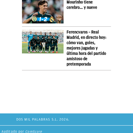
Mourinho tiene
cerebro… y nueve
Ferencvaros – Real
Madrid, en directo hoy:
cómo van, goles,
mejores jugadas y
última hora del partido
amistoso de
pretemporada
DOS MIL PALABRAS S.L. 2026.
Auditado por
ComScore