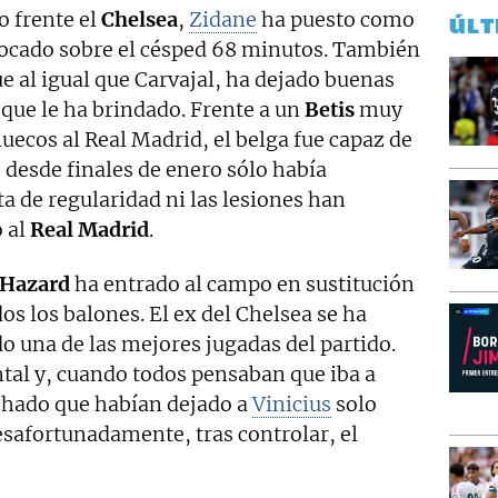
o frente el
Chelsea
,
Zidane
ha puesto como
ÚLT
olocado sobre el césped 68 minutos. También
 al igual que Carvajal, ha dejado buenas
que le ha brindado. Frente a un
Betis
muy
huecos al Real Madrid, el belga fue capaz de
 desde finales de enero sólo había
ta de regularidad ni las lesiones han
ó al
Real Madrid
.
Hazard
ha entrado al campo en sustitución
os los balones. El ex del Chelsea se ha
do una de las mejores jugadas del partido.
ntal y, cuando todos pensaban que iba a
echado que habían dejado a
Vinicius
solo
Desafortunadamente, tras controlar, el