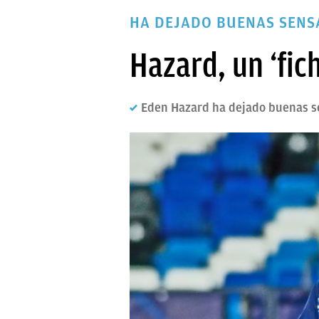
PAPARAZZI
HA DEJADO BUENAS SENSA
OKDIARIO
Hazard, un ‘fic
Eden Hazard ha dejado buenas sen