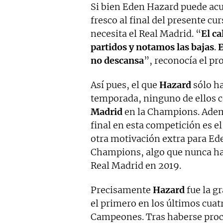
Si bien Eden Hazard puede acusa
fresco al final del presente cu
necesita el Real Madrid. “
El c
partidos y notamos las bajas
.
E
no descansa
”, reconocía el pr
Así pues, el que
Hazard
sólo ha
temporada, ninguno de ellos 
Madrid
en la Champions. Ademá
final en esta competición es e
otra motivación extra para Ede
Champions, algo que nunca ha c
Real Madrid en 2019.
Precisamente
Hazard
fue la g
el primero en los últimos cuatr
Campeones. Tras haberse pro