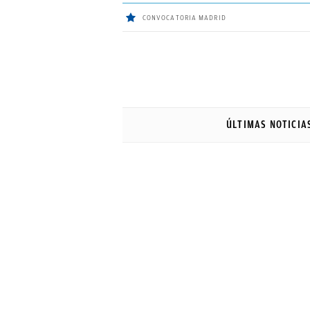
CONVOCATORIA MADRID
ÚLTIMAS
NOTICIAS
ÚLTIMAS NOTICIA
REAL
MADRID
BALONCESTO
CANTERA
FICHAJES
DIRECTO
FEMENINO