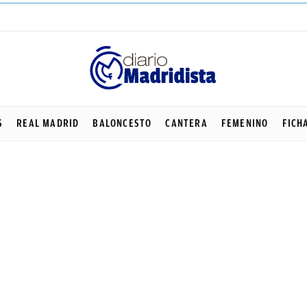
S
REAL MADRID
BALONCESTO
CANTERA
FEMENINO
FICH