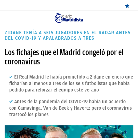
ÚLTIMAS
ZIDANE TENÍA A SEIS JUGADORES EN EL RADAR ANTES
DEL COVID-19 Y APALABRADOS A TRES
NOTICIAS
Los fichajes que el Madrid congeló por el
REAL
coronavirus
MADRID
BALONCESTO
El Real Madrid le había prometido a Zidane en enero que
ficharían al menos a tres de los seis futbolistas que había
CANTERA
pedido para reforzar el equipo este verano
FICHAJES
Antes de la pandemia del COVID-19 había un acuerdo
con Camavinga, Van de Beek y Havertz pero el coronavirus
DIRECTO
trastocó los planes
FEMENINO
PAPARAZZI