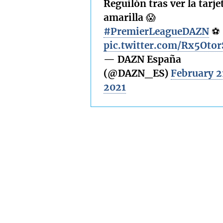
Reguilón tras ver la tarje
amarilla 😱
#PremierLeagueDAZN
⚽ 🏴󠁧󠁢
pic.twitter.com/Rx5Oto
— DAZN España
(@DAZN_ES)
February 2
2021