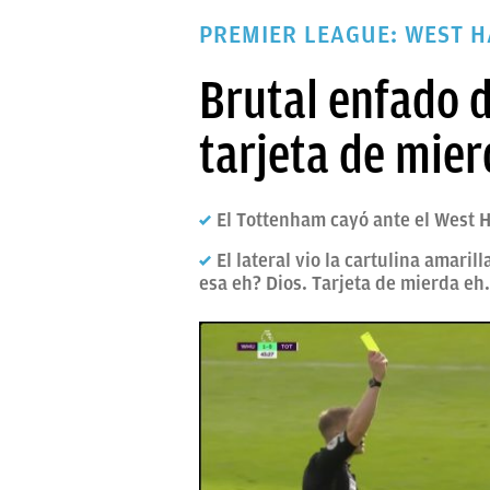
PAPARAZZI
PREMIER LEAGUE: WEST 
OKDIARIO
Brutal enfado d
tarjeta de mie
El Tottenham cayó ante el West H
El lateral vio la cartulina amaril
esa eh? Dios. Tarjeta de mierda eh