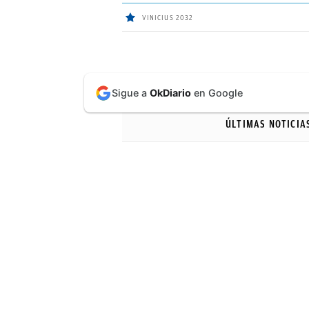
VINICIUS 2032
ÚLTIMAS
Sigue a
OkDiario
en Google
NOTICIAS
ÚLTIMAS NOTICIA
REAL
MADRID
BALONCESTO
CANTERA
FICHAJES
DIRECTO
FEMENINO