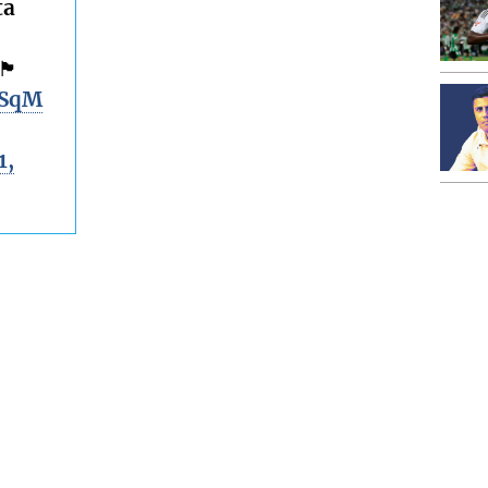
ta
󠁮󠁧󠁿
rSqM
1,