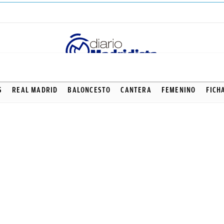
S
REAL MADRID
BALONCESTO
CANTERA
FEMENINO
FICH