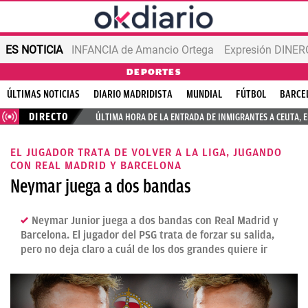
ES NOTICIA
INFANCIA de Amancio Ortega
Expresión DINERO
DEPORTES
ÚLTIMAS NOTICIAS
DIARIO MADRIDISTA
MUNDIAL
FÚTBOL
BARCE
DIRECTO
ÚLTIMA HORA DE LA ENTRADA DE INMIGRANTES A CEUTA, 
EL JUGADOR TRATA DE VOLVER A LA LIGA, JUGANDO
CON REAL MADRID Y BARCELONA
Neymar juega a dos bandas
Neymar Junior juega a dos bandas con Real Madrid y
Barcelona. El jugador del PSG trata de forzar su salida,
pero no deja claro a cuál de los dos grandes quiere ir