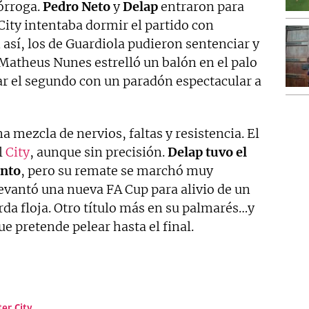
rórroga.
Pedro
Neto
y
Delap
entraron para
City intentaba dormir el partido con
 así, los de Guardiola pudieron sentenciar y
: Matheus Nunes estrelló un balón en el palo
ar el segundo con un paradón espectacular a
 mezcla de nervios, faltas y resistencia. El
l
City
, aunque sin precisión.
Delap tuvo el
ento
, pero su remate se marchó muy
evantó una nueva FA Cup para alivio de un
rda floja. Otro título más en su palmarés…y
ue pretende pelear hasta el final.
er City