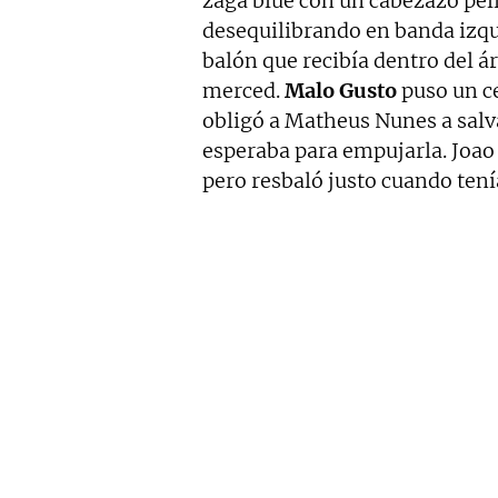
zaga blue con un cabezazo pel
desequilibrando en banda izq
balón que recibía dentro del ár
merced.
Malo
Gusto
puso un c
obligó a Matheus Nunes a salv
esperaba para empujarla. Joao 
pero resbaló justo cuando ten