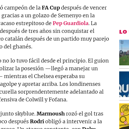
ó campeón de la
FA
Cup
después de vencer
 gracias a un golazo de Semenyo en la
racaso estrepitoso de
Pep
Guardiola
. La
 después de tres años sin conquistar el
LO
nico catalán después de un partido muy parejo
o del ghanés.
no lo tuvo fácil desde el principio. El guion
olizar la posesión —llegó a manejar un
— mientras el Chelsea esperaba su
ragolpe y apretar arriba. Los londinenses
Cucurella sorprendentemente adelantado al
ensiva de Colwill y Fofana.
njunto skyblue.
Marmoush
rozó el gol tras
poco después
Rodri
obligó a intervenir a la