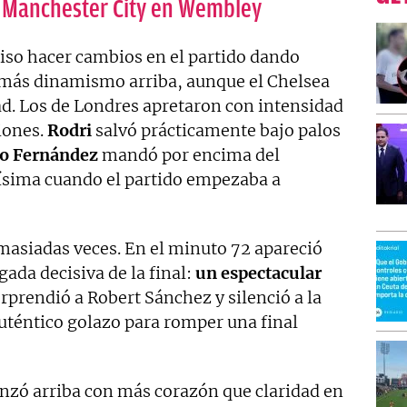
l Manchester City en Wembley
uiso hacer cambios en el partido dando
ó más dinamismo arriba, aunque el Chelsea
ad. Los de Londres apretaron con intensidad
siones.
Rodri
salvó prácticamente bajo palos
o Fernández
mandó por encima del
ísima cuando el partido empezaba a
masiadas veces. En el minuto 72 apareció
gada decisiva de la final:
un espectacular
rprendió a Robert Sánchez y silenció a la
uténtico golazo para romper una final
 lanzó arriba con más corazón que claridad en