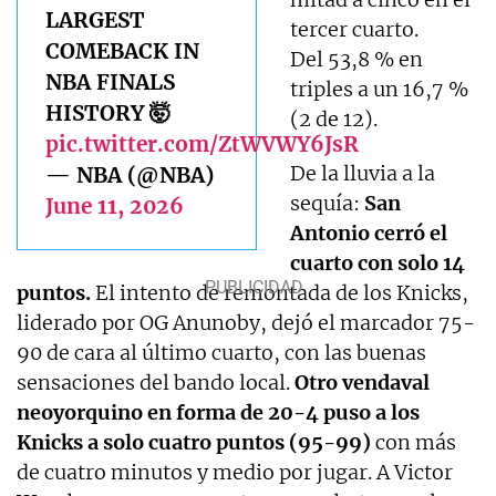
LARGEST
tercer cuarto.
COMEBACK IN
Del 53,8 % en
NBA FINALS
triples a un 16,7 %
HISTORY 🤯
(2 de 12).
pic.twitter.com/ZtWVWY6JsR
De la lluvia a la
— NBA (@NBA)
sequía:
San
June 11, 2026
Antonio cerró el
cuarto con solo 14
puntos.
El intento de remontada de los Knicks,
liderado por OG Anunoby, dejó el marcador 75-
90 de cara al último cuarto, con las buenas
sensaciones del bando local.
Otro vendaval
neoyorquino en forma de 20-4 puso a los
Knicks a solo cuatro puntos (95-99)
con más
de cuatro minutos y medio por jugar. A Victor