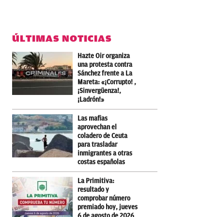
ÚLTIMAS NOTICIAS
Hazte Oir organiza
una protesta contra
Sánchez frente a La
Mareta: «¡Corrupto! ,
¡Sinvergüenza!,
¡Ladrón!»
Las mafias
aprovechan el
coladero de Ceuta
para trasladar
inmigrantes a otras
costas españolas
La Primitiva:
resultado y
comprobar número
premiado hoy, jueves
6 de agosto de 2026