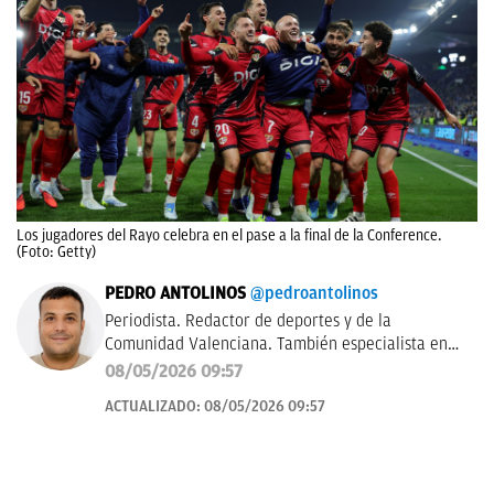
Los jugadores del Rayo celebra en el pase a la final de la Conference.
(Foto: Getty)
PEDRO ANTOLINOS
@pedroantolinos
Periodista. Redactor de deportes y de la
Comunidad Valenciana. También especialista en
SEO. En OKDIARIO desde 2017.
08/05/2026 09:57
ACTUALIZADO:
08/05/2026 09:57