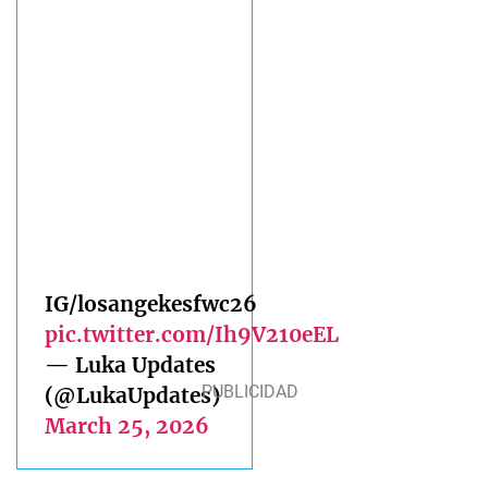
IG/losangekesfwc26
pic.twitter.com/Ih9V210eEL
— Luka Updates
(@LukaUpdates)
March 25, 2026