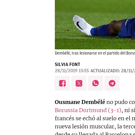
Dembélé, tras lesionarse en el partido del Bor
SILVIA FONT
28/11/2019 13:55
ACTUALIZADO:
28/11/
Ousmane Dembélé
no pudo co
Borussia Dortmund (3-1)
, ni 
francés se echó al suelo en el 
nueva lesión muscular, la terc
desde su llegada al Barcelona 