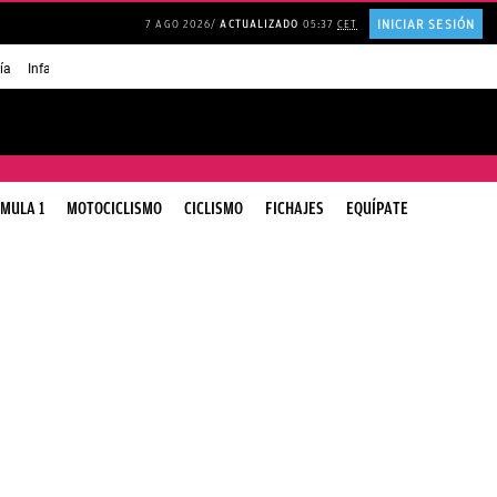
INICIAR SESIÓN
7 AGO 2026
ACTUALIZADO
05:37
CET
ía
Infancia AMANCIO ORTEGA
FRASES que decimos en los BARES
FRASES pa
MULA 1
MOTOCICLISMO
CICLISMO
FICHAJES
EQUÍPATE