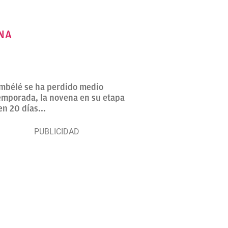
ONA
embélé se ha perdido medio
temporada, la novena en su etapa
n 20 días...