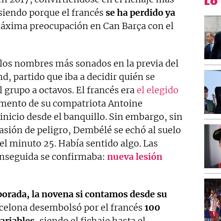
LO
á siendo porque el francés
se ha perdido ya
xima preocupación en Can Barça con el
os nombres más sonados en la previa del
, partido que iba a decidir quién se
l grupo a octavos. El francés era
el elegido
mento de su compatriota Antoine
inicio desde el banquillo. Sin embargo, sin
asión de peligro, Dembélé se echó al suelo
el minuto 25. Había sentido algo. Las
enseguida se confirmaba:
nueva lesión
mporada, la novena si contamos desde su
celona desembolsó por el francés
100
ariables,
siendo el fichaje hasta el