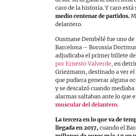
caro de la historia. Y caro est
medio centenar de partidos.
Má
delantero.
Ousmane Dembélé fue uno de l
Barcelona – Borussia Dortmund
adjudicaba el primer billete de
por Ernesto Valverde,
en detri
Griezmann, destinado a ver el 
que pudiera generar alguna oc
y se descalzó cuando mediaba 
alarmas saltaban ante lo que 
muscular del delantero.
La tercera en lo que va de te
llegada en 2017,
cuando el Bar
millones de euros más 40 en v