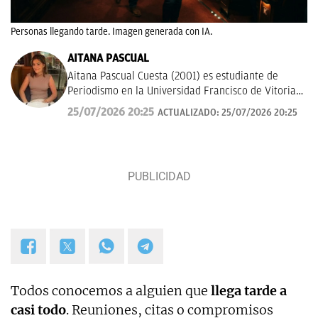
Personas llegando tarde. Imagen generada con IA.
AITANA PASCUAL
Aitana Pascual Cuesta (2001) es estudiante de
Periodismo en la Universidad Francisco de Vitoria
de Madrid desde el 2023. Escogió esta profesión
25/07/2026 20:25
ACTUALIZADO:
25/07/2026 20:25
por su gran vocación con la comunicación y la
escritura. Hoy en día, tiene mucho interés por la
historia, deportes y actualidad. Su principal
objetivo es seguir formándose y aprender a contar
los sucesos de forma clara y rigurosa.
Todos conocemos a alguien que
llega tarde a
casi todo
. Reuniones, citas o compromisos