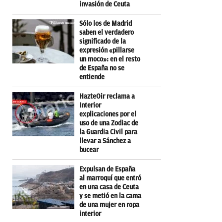
invasión de Ceuta
Sólo los de Madrid
saben el verdadero
significado de la
expresión «pillarse
un moco»: en el resto
de España no se
entiende
HazteOir reclama a
Interior
explicaciones por el
uso de una Zodiac de
la Guardia Civil para
llevar a Sánchez a
bucear
Expulsan de España
al marroquí que entró
en una casa de Ceuta
y se metió en la cama
de una mujer en ropa
interior