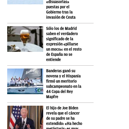
«disuasorias»
puestas por el
Gobierno tras la
invasión de Ceuta
Sólo los de Madrid
saben el verdadero
significado de la
expresión «pillarse
un moco»: en el resto
de España no se
entiende
Banderas ganó su
novena y el Hispania
firmó un meritorio
subcampeonato en la
44 Copa del Rey
Mapfre
El hijo de Joe Biden
revela que el cáncer
de su padre se ha
extendido: «Ha hecho
metástasis; es muy