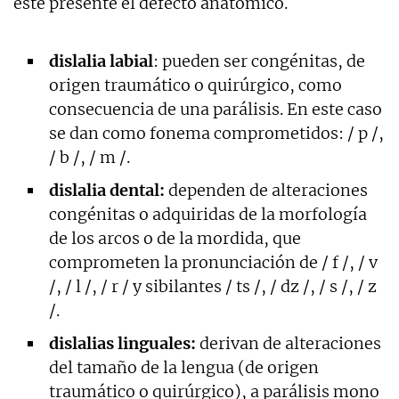
esté presente el defecto anatómico.
dislalia labial
: pueden ser congénitas, de
origen traumático o quirúrgico, como
consecuencia de una parálisis. En este caso
se dan como fonema comprometidos: / p /,
/ b /, / m /.
dislalia dental:
dependen de alteraciones
congénitas o adquiridas de la morfología
de los arcos o de la mordida, que
comprometen la pronunciación de / f /, / v
/, / l /, / r / y sibilantes / ts /, / dz /, / s /, / z
/.
dislalias linguales:
derivan de alteraciones
del tamaño de la lengua (de origen
traumático o quirúrgico), a parálisis mono