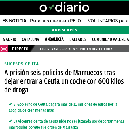
ES NOTICIA
Personas que usan RELOJ
VOLUNTARIOS para v
ANDALUCÍA
MADRID
CATALUÑA
ANDALUCÍA
BALEARES
COMUNIDAD VALENCI
DIRECTO
FERENCVAROS – REAL MADRID, EN DIRECTO HOY
SUCESOS CEUTA
A prisión seis policías de Marruecos tras
dejar entrar a Ceuta un coche con 600 kilos
de droga
El Gobierno de Ceuta pagará más de 11 millones de euros por la
acogida de cien menas más
La vicepresidenta de Ceuta pide no ser juzgada por deportar menas
marroquíes porque fue orden de Marlaska