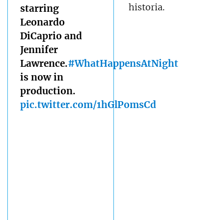
historia.
starring
Leonardo
DiCaprio and
Jennifer
Lawrence.
#WhatHappensAtNight
is now in
production.
pic.twitter.com/1hGlPomsCd