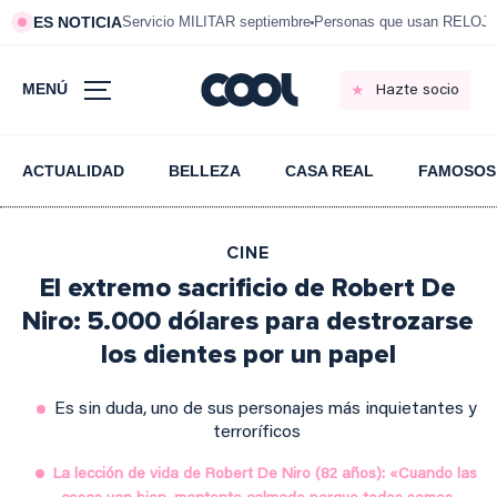
ES NOTICIA
Servicio MILITAR septiembre
Personas que usan RELOJ
MENÚ
Hazte socio
ACTUALIDAD
BELLEZA
CASA REAL
FAMOSOS
CINE
El extremo sacrificio de Robert De
Niro: 5.000 dólares para destrozarse
los dientes por un papel
Es sin duda, uno de sus personajes más inquietantes y
terroríficos
La lección de vida de Robert De Niro (82 años): «Cuando las