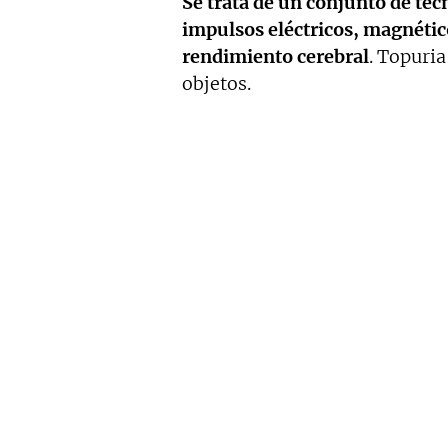
Se trata de un conjunto de téc
impulsos eléctricos, magnétic
rendimiento cerebral
. Topuri
objetos.