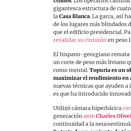
Unidos
. Los operarios caminan
gigantesca estructura de cuatro
la
Casa
Blanca
. La garra, así 
de los lugares más blindados 
que el edificio presidencial. 
revalidar su cinturón
en peso l
El hispano-georgiano remata es
un corte de peso más liviano q
como mental.
Topuria es un ob
maximizar el rendimiento en
nuevas técnicas que ayuden a 
es que ha introducido innovad
Utilizó cámara hiperbárica
co
generación
ante
Charles
Olive
continuidad a la neuroestimu