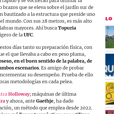
 rápido y se vociferan para ultimar la
 brazos que se eleva sobre el jardín sur de
han bautizado a la estructura que preside uno
LO
del mundo. Con sus 28 metros, es más alto
Palabras mayores. Ahí busca
Topuria
igero de la
UFC
.
tos días tanto su preparación física, con
ue el que llevaba a cabo en peso pluma,
seso, en el buen sentido de la palabra, de
 ambos escenarios
. Es amigo de probar
incrementar su desempeño. Prueba de ello
oras metodologías en cada pelea.
ntra
Holloway
; máquinas de última
ira
y ahora, ante
Gaethje
, ha dado
lación, un método que emplea desde 2022.