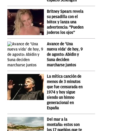
espacio Schengen
Britney Spears revela
su pesadilla con el
bótox y lanza una
advertencia: “Pueden
joderos los ojos”
Avance de ‘Una
nueva vida’ de hoy, 9
de agosto: Abidin y
Suna deciden
marcharse juntos
La mítica canción de
menos de 3 minutos
que fue censurada en
1974 y hoy sigue
siendo un himno
generacional en
España
Del mar a la
montaña: estos son
los 17 pueblos que te