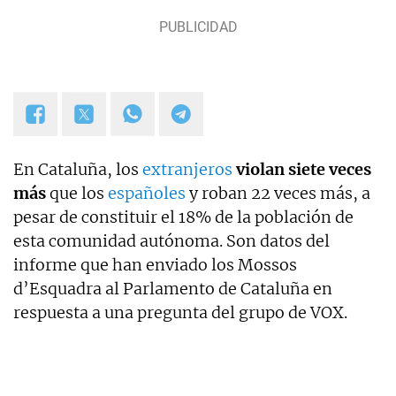
Las Mañanas de Cuatro y el Programa de Ana Rosa
hasta el año 2019 y desde entonces colaboro con
TVE. Desde hace dos años, también me puedes
escuchar en el programa Por Fin de Onda Cero en
la sección "De buenos y malos". Coautor de los
libros "Los reyes latinos", "Red de mentiras" y "Tras
el muro".
En Cataluña, los
extranjeros
violan siete veces
más
que los
españoles
y roban 22 veces más, a
pesar de constituir el 18% de la población de
esta comunidad autónoma. Son datos del
informe que han enviado los Mossos
d’Esquadra al Parlamento de Cataluña en
respuesta a una pregunta del grupo de VOX.