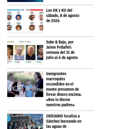
Los OK y KO del
sábado, 8 de agosto
de 2026
Sube & Baja, por
Jaime Peñafiel:
semana del 31 de
julio al 6 de agosto
Inmigrantes
marroquíes
escondidos en el
monte presumen de
llevar dinero encima:
«Nos lo dieron
nuestros padres»
OKDIARIO localiza a
Sánchez buceando en
las aguas de