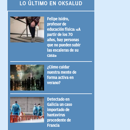
LO ÚLTIMO EN OKSALUD
Felipe Isidro,
profesor de
educación física: «A
partir de los 70
años, hay personas
que no pueden subir
las escaleras de su
casa»
¿Cómo cuidar
nuestra mente de
forma activa en
verano?
Detectado en
Galicia un caso
importado de
hantavirus
procedente de
Francia