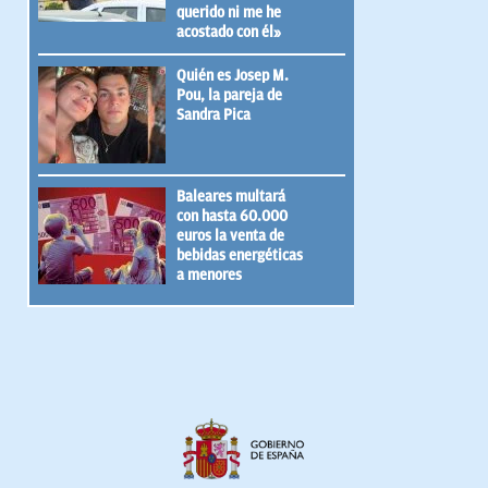
querido ni me he
acostado con él»
Quién es Josep M.
Pou, la pareja de
Sandra Pica
Baleares multará
con hasta 60.000
euros la venta de
bebidas energéticas
a menores