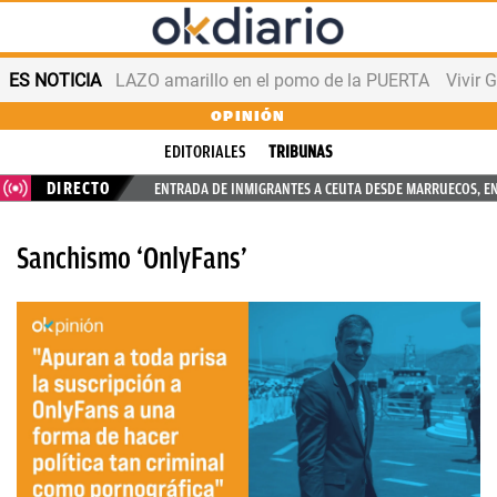
ES NOTICIA
LAZO amarillo en el pomo de la PUERTA
Vivir 
OPINIÓN
EDITORIALES
TRIBUNAS
DIRECTO
ENTRADA DE INMIGRANTES A CEUTA DESDE MARRUECOS, E
Sanchismo ‘OnlyFans’