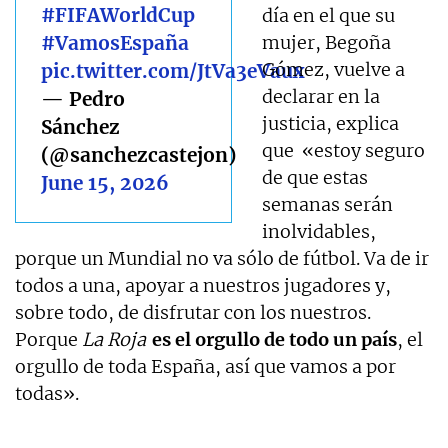
#FIFAWorldCup
día en el que su
#VamosEspaña
mujer, Begoña
Gómez, vuelve a
pic.twitter.com/JtVa3eVaux
declarar en la
— Pedro
justicia, explica
Sánchez
que «estoy seguro
(@sanchezcastejon)
de que estas
June 15, 2026
semanas serán
inolvidables,
porque un Mundial no va sólo de fútbol. Va de ir
todos a una, apoyar a nuestros jugadores y,
sobre todo, de disfrutar con los nuestros.
Porque
La Roja
es el orgullo de todo un país
, el
orgullo de toda España, así que vamos a por
todas».