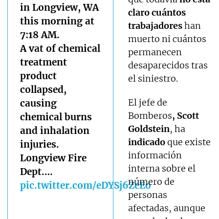
in Longview, WA
claro cuántos
this morning at
trabajadores
han
7:18 AM.
muerto ni cuántos
A vat of chemical
permanecen
treatment
desaparecidos tras
product
el siniestro.
collapsed,
El jefe de
causing
Bomberos
, Scott
chemical burns
Goldstein
, ha
and inhalation
indicado
que existe
injuries.
información
Longview Fire
interna sobre el
Dept.…
número de
pic.twitter.com/eDYSj6ZeEo
personas
afectadas, aunque