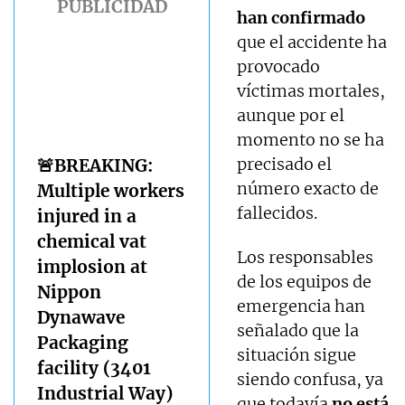
han confirmado
que el accidente ha
provocado
víctimas mortales,
aunque por el
momento no se ha
precisado el
🚨BREAKING:
número exacto de
Multiple workers
fallecidos.
injured in a
chemical vat
Los responsables
implosion at
de los equipos de
Nippon
emergencia han
Dynawave
señalado que la
Packaging
situación sigue
facility (3401
siendo confusa, ya
Industrial Way)
que todavía
no está