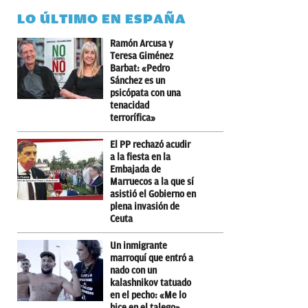
LO ÚLTIMO EN ESPAÑA
Ramón Arcusa y
Teresa Giménez
Barbat: «Pedro
Sánchez es un
psicópata con una
tenacidad
terrorífica»
El PP rechazó acudir
a la fiesta en la
Embajada de
Marruecos a la que sí
asistió el Gobierno en
plena invasión de
Ceuta
Un inmigrante
marroquí que entró a
nado con un
kalashnikov tatuado
en el pecho: «Me lo
hice en el talego»