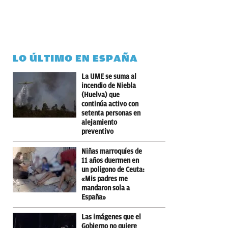
LO ÚLTIMO EN ESPAÑA
La UME se suma al
incendio de Niebla
(Huelva) que
continúa activo con
setenta personas en
alejamiento
preventivo
Niñas marroquíes de
11 años duermen en
un polígono de Ceuta:
«Mis padres me
mandaron sola a
España»
Las imágenes que el
Gobierno no quiere