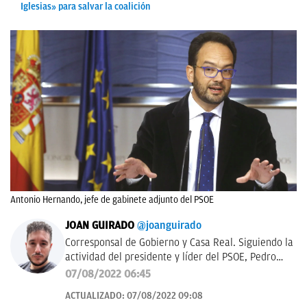
Iglesias» para salvar la coalición
Antonio Hernando, jefe de gabinete adjunto del PSOE
JOAN GUIRADO
@joanguirado
Corresponsal de Gobierno y Casa Real. Siguiendo la
actividad del presidente y líder del PSOE, Pedro
Sánchez, y del Rey de España. También política
07/08/2022 06:45
catalana.
ACTUALIZADO:
07/08/2022 09:08