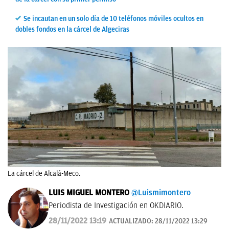
Se incautan en un solo día de 10 teléfonos móviles ocultos en
dobles fondos en la cárcel de Algeciras
La cárcel de Alcalá-Meco.
LUIS MIGUEL MONTERO
@Luismimontero
Periodista de Investigación en OKDIARIO.
28/11/2022 13:19
ACTUALIZADO:
28/11/2022 13:29