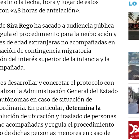
estino la fecha, hora y lugar de estos
LO
con «48 horas de antelación».
de
Sira Rego
ha sacado a audiencia pública
egula el procedimiento para la reubicación y
res de edad extranjeras no acompañadas en
tuación de contingencia migratoria
ón del interés superior de la infancia y la
ompañada.
 es desarrollar y concretar el protocolo con
alizar la Administración General del Estado
autónomas en caso de situación de
rdinaria. En particular,
determina la
solución de ubicación y traslado de personas
no acompañadas y regula el procedimiento
ado de dichas personas menores en caso de