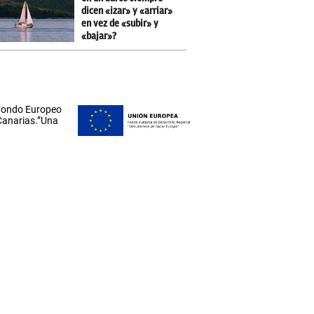
dicen «izar» y «arriar»
en vez de «subir» y
«bajar»?
 Fondo Europeo
 Canarias.”Una