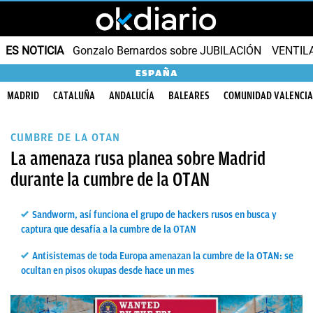
ES NOTICIA
Gonzalo Bernardos sobre JUBILACIÓN
VENTIL
ESPAÑA
MADRID
CATALUÑA
ANDALUCÍA
BALEARES
COMUNIDAD VALENCI
CUMBRE DE LA OTAN
La amenaza rusa planea sobre Madrid
durante la cumbre de la OTAN
Sandworm, así funciona el grupo de hackers rusos en busca y
captura que desafía a la cumbre de la OTAN
Antisistemas de toda Europa amenazan la cumbre de la OTAN: se
ocultan en pisos okupas desde hace un mes