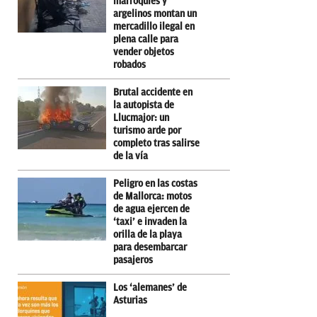
marroquíes y
argelinos montan un
mercadillo ilegal en
plena calle para
vender objetos
robados
Brutal accidente en
la autopista de
Llucmajor: un
turismo arde por
completo tras salirse
de la vía
Peligro en las costas
de Mallorca: motos
de agua ejercen de
‘taxi’ e invaden la
orilla de la playa
para desembarcar
pasajeros
Los ‘alemanes’ de
Asturias