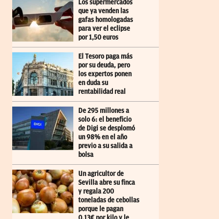
Los supermercados
que ya venden las
gafas homologadas
para ver el eclipse
por 1,50 euros
El Tesoro paga más
por su deuda, pero
los expertos ponen
en duda su
rentabilidad real
De 295 millones a
solo 6: el beneficio
de Digi se desplomó
un 98% en el año
previo a su salida a
bolsa
Un agricultor de
Sevilla abre su finca
y regala 200
toneladas de cebollas
porque le pagan
0,13€ por kilo y le