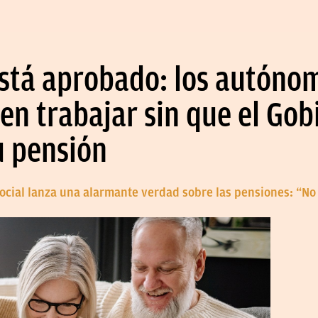
 está aprobado: los autóno
n trabajar sin que el Gob
u pensión
Social lanza una alarmante verdad sobre las pensiones: “No