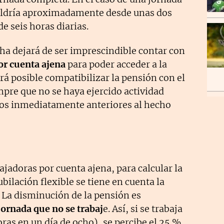
valdría aproximadamente desde unas dos
e seis horas diarias.
cha dejará de ser imprescindible contar con
or cuenta ajena
para poder acceder a la
erá posible compatibilizar la pensión con el
mpre que no se haya ejercido actividad
os inmediatamente anteriores al hecho
ajadoras por cuenta ajena, para calcular la
ubilación flexible se tiene en cuenta la
 La disminución de la pensión es
jornada que no se trabaj
e. Así, si se trabaja
oras en un día de ocho), se percibe el 25 %