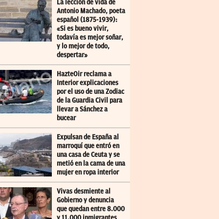
La lección de vida de
Antonio Machado, poeta
español (1875-1939):
«Si es bueno vivir,
todavía es mejor soñar,
y lo mejor de todo,
despertar»
HazteOir reclama a
Interior explicaciones
por el uso de una Zodiac
de la Guardia Civil para
llevar a Sánchez a
bucear
Expulsan de España al
marroquí que entró en
una casa de Ceuta y se
metió en la cama de una
mujer en ropa interior
Vivas desmiente al
Gobierno y denuncia
que quedan entre 8.000
y 11.000 inmigrantes