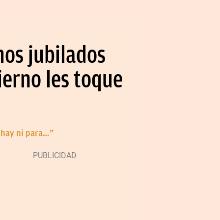
mos jubilados
ierno les toque
 hay ni para…”