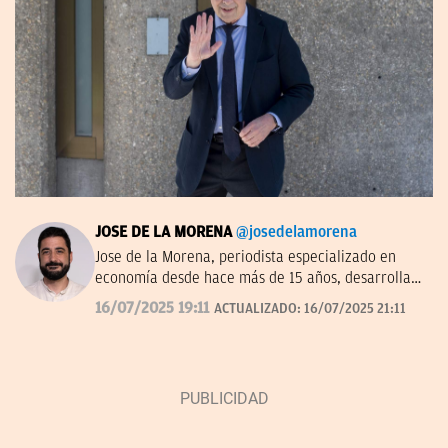
JOSE DE LA MORENA
@josedelamorena
Jose de la Morena, periodista especializado en
economía desde hace más de 15 años, desarrolla
su labor en el campo de la comunicación desde el
16/07/2025 19:11
ACTUALIZADO:
16/07/2025 21:11
prisma de las tendencias, los números y resultados
de las distintas compañías. Una tarea que le ha
llevado a conocer a fondo el mundo empresarial.
Ha trabajado también en comunicación corporativa
y como asesor para distintas marcas
internacionales e institucionales.