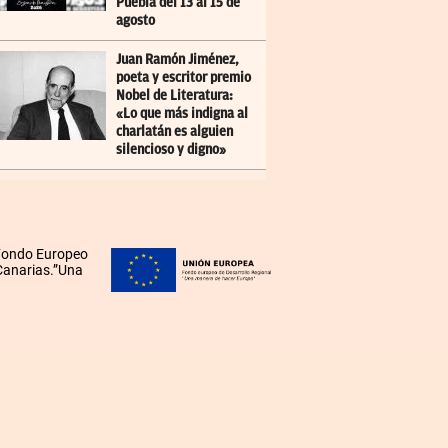
Puebla del 13 al 15 de
agosto
Juan Ramón Jiménez,
poeta y escritor premio
Nobel de Literatura:
«Lo que más indigna al
charlatán es alguien
silencioso y digno»
 Fondo Europeo
 Canarias.”Una