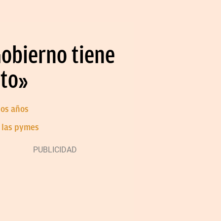
Gobierno tiene
nto»
ios años
a las pymes